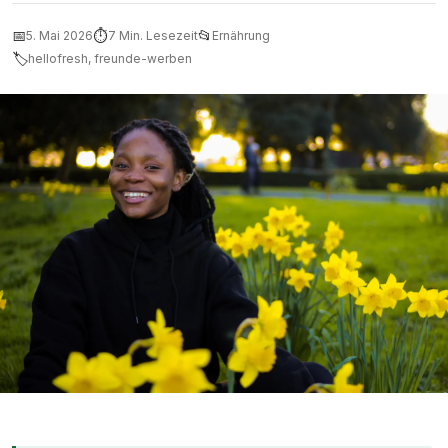
📅
⏱
📂
5. Mai 2026
7 Min. Lesezeit
Ernährung
🏷
hellofresh, freunde-werben
Freunde beim gemeinsamen Kochen mit einer Kochbox