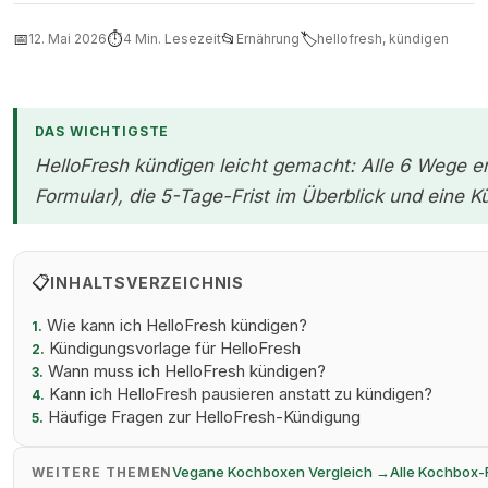
📅
⏱
📂
🏷
12. Mai 2026
4 Min. Lesezeit
Ernährung
hellofresh, kündigen
DAS WICHTIGSTE
HelloFresh kündigen leicht gemacht: Alle 6 Wege erk
Formular), die 5-Tage-Frist im Überblick und eine 
📋
INHALTSVERZEICHNIS
Wie kann ich HelloFresh kündigen?
1.
Kündigungsvorlage für HelloFresh
2.
Wann muss ich HelloFresh kündigen?
3.
Kann ich HelloFresh pausieren anstatt zu kündigen?
4.
Häufige Fragen zur HelloFresh-Kündigung
5.
Vegane Kochboxen Vergleich →
Alle Kochbox
WEITERE THEMEN