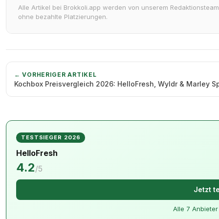
Alle Artikel bei Brokkoli.app werden von unserem Redaktionsteam
ohne bezahlte Platzierungen.
← VORHERIGER ARTIKEL
Kochbox Preisvergleich 2026: HelloFresh, Wyldr & Marley S
TESTSIEGER 2026
HelloFresh
4.2
/5
Jetzt t
Alle 7 Anbiete