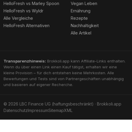
HelloFresh vs Marley Spoon
Vegan Leben
HelloFresh vs Wyldr
Ernährung
Alle Vergleiche
Rezepte
HelloFresh Alternativen
Nachhaltigkeit
Alle Artikel
Transparenzhinweis:
Brokkoli.app kann Affiliate-Links enthalten.
Wenn du über einen Link einen Kauf tätigst, erhalten wir eine
kleine Provision – für dich entstehen keine Mehrkosten. Alle
Bewertungen und Tests sind von Partnergeschäften unabhängig
und basieren auf eigener Recherche.
© 2026 LBC Finance UG (haftungsbeschränkt) · Brokkoli.app
Datenschutz
Impressum
Sitemap
XML