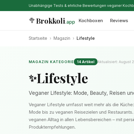
Unabhängige Tests & ehrliche Bewertungen veganer Koch
Brokkoli
🥦
Kochboxen
Reviews
.app
Startseite
›
Magazin
›
Lifestyle
MAGAZIN KATEGORIE
14 Artikel
Aktualisiert: August
Lifestyle
✨
Veganer Lifestyle: Mode, Beauty, Reisen un
Veganer Lifestyle umfasst weit mehr als die Küche
Mode bis zu veganen Reisezielen und Restaurants. 
veganen Alltag in allen Lebensbereichen – mit per
Produktempfehlungen.