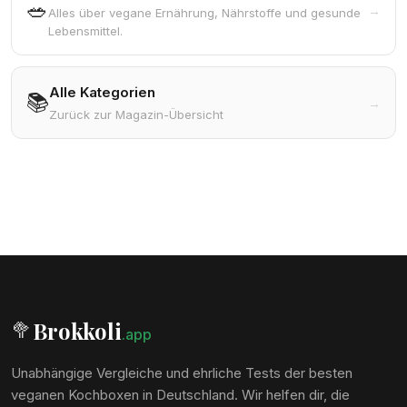
🥗
→
Alles über vegane Ernährung, Nährstoffe und gesunde
Lebensmittel.
Alle Kategorien
📚
→
Zurück zur Magazin-Übersicht
Brokkoli
🥦
.app
Unabhängige Vergleiche und ehrliche Tests der besten
veganen Kochboxen in Deutschland. Wir helfen dir, die