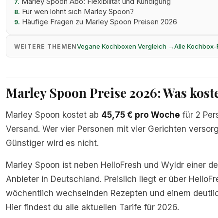
Marley Spoon Abo: Flexibilität und Kündigung
7.
Für wen lohnt sich Marley Spoon?
8.
Häufige Fragen zu Marley Spoon Preisen 2026
9.
Vegane Kochboxen Vergleich →
Alle Kochbox
WEITERE THEMEN
Marley Spoon Preise 2026: Was koste
Marley Spoon kostet ab
45,75 € pro Woche
für 2 Per
Versand. Wer vier Personen mit vier Gerichten versorgt
Günstiger wird es nicht.
Marley Spoon ist neben HelloFresh und Wyldr einer d
Anbieter in Deutschland. Preislich liegt er über HelloF
wöchentlich wechselnden Rezepten und einem deutlic
Hier findest du alle aktuellen Tarife für 2026.