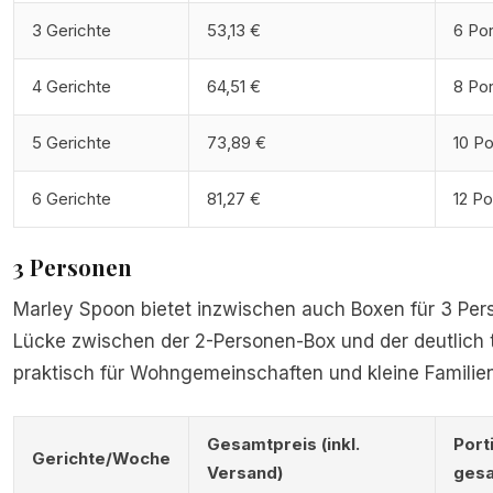
3 Gerichte
53,13 €
6 Por
4 Gerichte
64,51 €
8 Por
5 Gerichte
73,89 €
10 Po
6 Gerichte
81,27 €
12 Po
3 Personen
Marley Spoon bietet inzwischen auch Boxen für 3 Pers
Lücke zwischen der 2-Personen-Box und der deutlich 
praktisch für Wohngemeinschaften und kleine Familien
Gesamtpreis (inkl.
Port
Gerichte/Woche
Versand)
ges