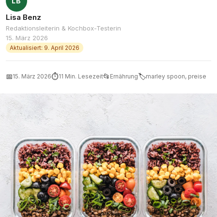
LB
Lisa Benz
Redaktionsleiterin & Kochbox-Testerin
15. März 2026
Aktualisiert: 9. April 2026
📅
⏱
📂
🏷
15. März 2026
11 Min. Lesezeit
Ernährung
marley spoon, preise