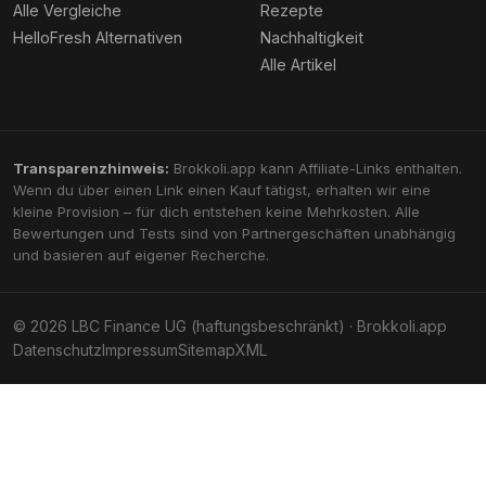
Alle Vergleiche
Rezepte
HelloFresh Alternativen
Nachhaltigkeit
Alle Artikel
Transparenzhinweis:
Brokkoli.app kann Affiliate-Links enthalten.
Wenn du über einen Link einen Kauf tätigst, erhalten wir eine
kleine Provision – für dich entstehen keine Mehrkosten. Alle
Bewertungen und Tests sind von Partnergeschäften unabhängig
und basieren auf eigener Recherche.
© 2026 LBC Finance UG (haftungsbeschränkt) · Brokkoli.app
Datenschutz
Impressum
Sitemap
XML