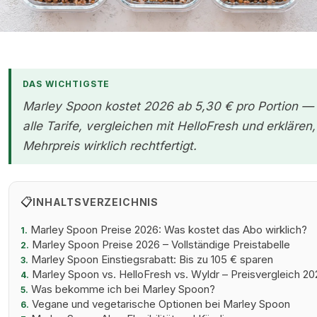
DAS WICHTIGSTE
Frisch zubereitetes Gericht auf einem Teller — Marley Spoon
Premium Kochbox Preisvergleich 2026
Marley Spoon kostet 2026 ab 5,30 € pro Portion — 
alle Tarife, vergleichen mit HelloFresh und erklär
Mehrpreis wirklich rechtfertigt.
📋
INHALTSVERZEICHNIS
Marley Spoon Preise 2026: Was kostet das Abo wirklich?
1.
Marley Spoon Preise 2026 – Vollständige Preistabelle
2.
Marley Spoon Einstiegsrabatt: Bis zu 105 € sparen
3.
Marley Spoon vs. HelloFresh vs. Wyldr – Preisvergleich 20
4.
Was bekomme ich bei Marley Spoon?
5.
Vegane und vegetarische Optionen bei Marley Spoon
6.