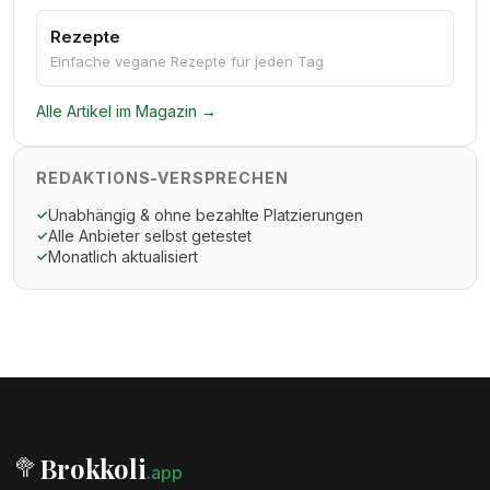
Rezepte
Einfache vegane Rezepte für jeden Tag
Alle Artikel im Magazin →
REDAKTIONS-VERSPRECHEN
Unabhängig & ohne bezahlte Platzierungen
✓
Alle Anbieter selbst getestet
✓
Monatlich aktualisiert
✓
Brokkoli
🥦
.app