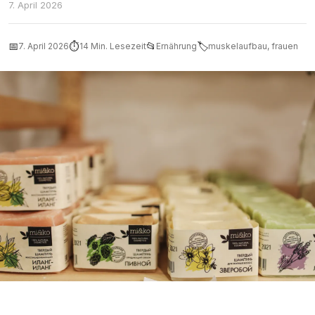
7. April 2026
📅
⏱
📂
🏷
7. April 2026
14 Min. Lesezeit
Ernährung
muskelaufbau, frauen
Frau beim Krafttraining mit veganen Proteinquellen wie Tofu und
Hülsenfrüchten im Hintergrund