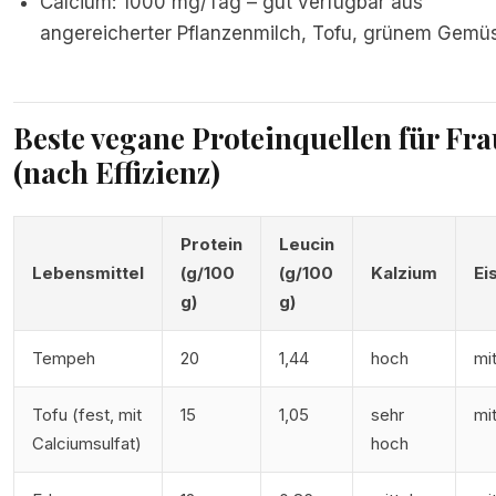
Calcium: 1000 mg/Tag – gut verfügbar aus
angereicherter Pflanzenmilch, Tofu, grünem Gemü
Beste vegane Proteinquellen für Fr
(nach Effizienz)
Protein
Leucin
Lebensmittel
(g/100
(g/100
Kalzium
Ei
g)
g)
Tempeh
20
1,44
hoch
mit
Tofu (fest, mit
15
1,05
sehr
mit
Calciumsulfat)
hoch