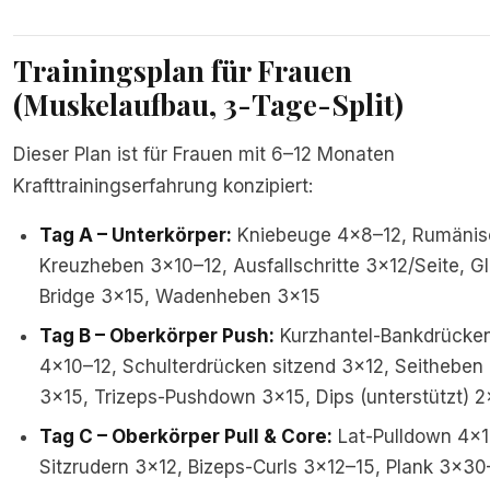
Trainingsplan für Frauen
(Muskelaufbau, 3-Tage-Split)
Dieser Plan ist für Frauen mit 6–12 Monaten
Krafttrainingserfahrung konzipiert:
Tag A – Unterkörper:
Kniebeuge 4×8–12, Rumänis
Kreuzheben 3×10–12, Ausfallschritte 3×12/Seite, G
Bridge 3×15, Wadenheben 3×15
Tag B – Oberkörper Push:
Kurzhantel-Bankdrücke
4×10–12, Schulterdrücken sitzend 3×12, Seitheben
3×15, Trizeps-Pushdown 3×15, Dips (unterstützt) 2
Tag C – Oberkörper Pull & Core:
Lat-Pulldown 4×1
Sitzrudern 3×12, Bizeps-Curls 3×12–15, Plank 3×3