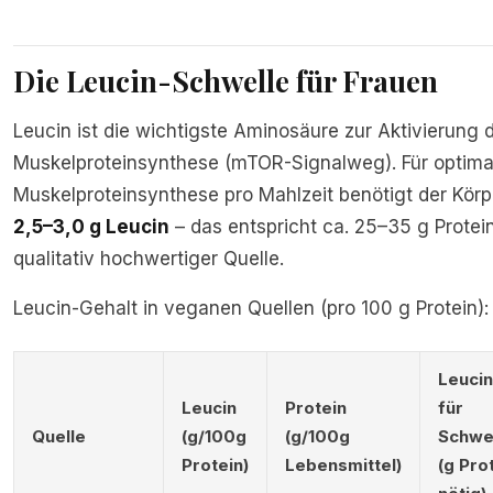
Die Leucin-Schwelle für Frauen
Leucin ist die wichtigste Aminosäure zur Aktivierung 
Muskelproteinsynthese (mTOR-Signalweg). Für optima
Muskelproteinsynthese pro Mahlzeit benötigt der Körp
2,5–3,0 g Leucin
– das entspricht ca. 25–35 g Protei
qualitativ hochwertiger Quelle.
Leucin-Gehalt in veganen Quellen (pro 100 g Protein):
Leucin
Leucin
Protein
für
Quelle
(g/100g
(g/100g
Schwe
Protein)
Lebensmittel)
(g Pro