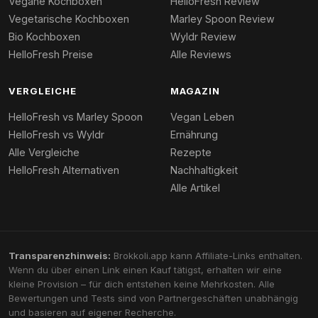
Vegane Kochboxen
HelloFresh Review
Vegetarische Kochboxen
Marley Spoon Review
Bio Kochboxen
Wyldr Review
HelloFresh Preise
Alle Reviews
VERGLEICHE
MAGAZIN
HelloFresh vs Marley Spoon
Vegan Leben
HelloFresh vs Wyldr
Ernährung
Alle Vergleiche
Rezepte
HelloFresh Alternativen
Nachhaltigkeit
Alle Artikel
Transparenzhinweis:
Brokkoli.app kann Affiliate-Links enthalten.
Wenn du über einen Link einen Kauf tätigst, erhalten wir eine
kleine Provision – für dich entstehen keine Mehrkosten. Alle
Bewertungen und Tests sind von Partnergeschäften unabhängig
und basieren auf eigener Recherche.