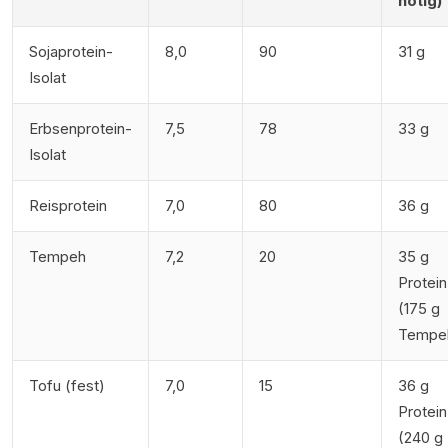
nötig)
Sojaprotein-
8,0
90
31 g
Isolat
Erbsenprotein-
7,5
78
33 g
Isolat
Reisprotein
7,0
80
36 g
Tempeh
7,2
20
35 g
Protein
(175 g
Tempe
Tofu (fest)
7,0
15
36 g
Protein
(240 g