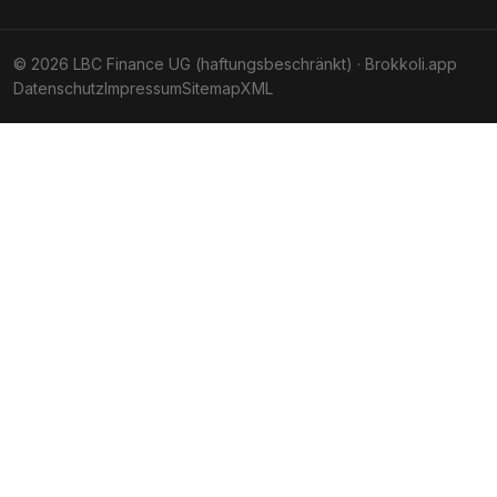
© 2026 LBC Finance UG (haftungsbeschränkt) · Brokkoli.app
Datenschutz
Impressum
Sitemap
XML