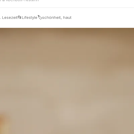
📂
🏷
. Lesezeit
Lifestyle
schönheit, haut