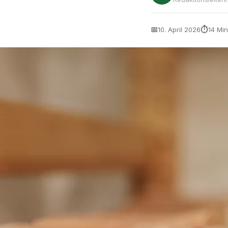
📅
⏱
10. April 2026
14 Min