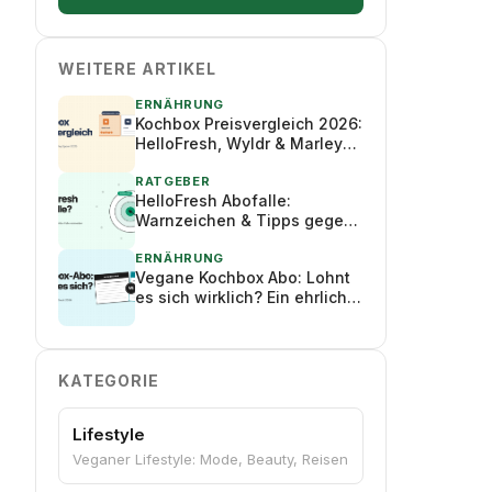
WEITERE ARTIKEL
ERNÄHRUNG
ng
Kochbox Preisvergleich 2026:
HelloFresh, Wyldr & Marley
Spoon im Vergleich
RATGEBER
HelloFresh Abofalle:
Warnzeichen & Tipps gegen
ungewollte Abo-
Verlängerungen
ERNÄHRUNG
Vegane Kochbox Abo: Lohnt
es sich wirklich? Ein ehrlicher
Check 2026
KATEGORIE
Lifestyle
Veganer Lifestyle: Mode, Beauty, Reisen