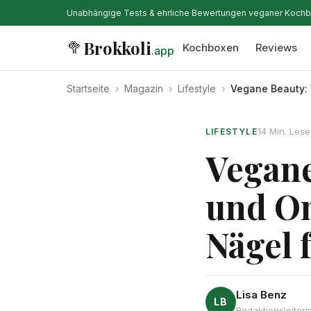
Unabhängige Tests & ehrliche Bewertungen veganer Koch
Brokkoli
🥦
Kochboxen
Reviews
.app
Startseite
›
Magazin
›
Lifestyle
›
Vegane Beauty: 
14 Min. Lese
LIFESTYLE
Vegane
und O
Nägel 
Lisa Benz
LB
Redaktionsleiter