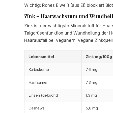
Wichtig: Rohes Eiweiß (aus Ei) blockiert B
Zink – Haarwachstum und Wundhei
Zink ist der wichtigste Mineralstoff für Haar
Talgdrüsenfunktion und Wundheilung der Ha
Haarausfall bei Veganern. Vegane Zinkquell
Lebensmittel
Zink mg/100g
Kürbiskerne
7,6 mg
Hanfsamen
7,3 mg
Linsen (gekocht)
1,3 mg
Cashews
5,6 mg