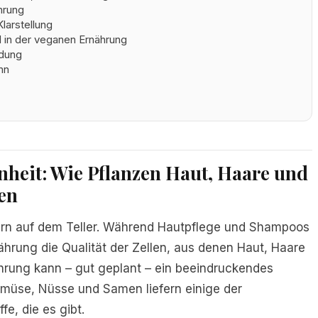
hrung
larstellung
l in der veganen Ernährung
ndung
nn
rau mit strahlender Haut und gesunden Haaren durch vegane Ernähru
heit: Wie Pflanzen Haut, Haare und
en
ern auf dem Teller. Während Hautpflege und Shampoos
ährung die Qualität der Zellen, aus denen Haut, Haare
rung kann – gut geplant – ein beeindruckendes
müse, Nüsse und Samen liefern einige der
e, die es gibt.