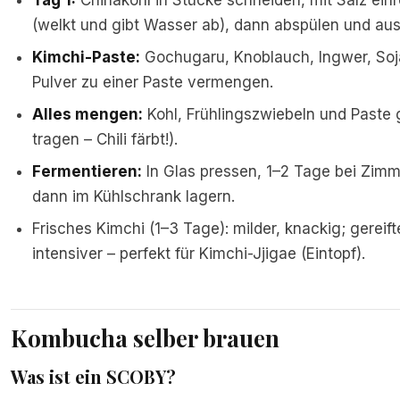
Tag 1:
Chinakohl in Stücke schneiden, mit Salz ein
(welkt und gibt Wasser ab), dann abspülen und au
Kimchi-Paste:
Gochugaru, Knoblauch, Ingwer, Soj
Pulver zu einer Paste vermengen.
Alles mengen:
Kohl, Frühlingszwiebeln und Past
tragen – Chili färbt!).
Fermentieren:
In Glas pressen, 1–2 Tage bei Zimm
dann im Kühlschrank lagern.
Frisches Kimchi (1–3 Tage): milder, knackig; gereif
intensiver – perfekt für Kimchi-Jjigae (Eintopf).
Kombucha selber brauen
Was ist ein SCOBY?