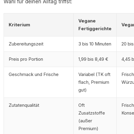
Wahl für deinen Alltag triffst:
Vegane
Kriterium
Vega
Fertiggerichte
Zubereitungszeit
3 bis 10 Minuten
20 bi
Preis pro Portion
1,99 bis 8,49 €
4,45 b
Geschmack und Frische
Variabel (TK oft
Frisch
flach, Premium
Würz
gut)
Zutatenqualität
Oft
Frisch
Zusatzstoffe
Konse
(außer
Premium)