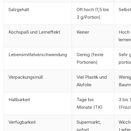
Salzgehalt
Oft hoch (1,5 bis
Selbst
3 g/Portion)
Kochspaß und Lerneffekt
Keiner
Hoch 
lernen
Lebensmittelverschwendung
Gering (feste
Sehr g
Portionen)
portio
Verpackungsmüll
Viel Plastik und
Wenig
Alufolie
Baumw
Haltbarkeit
Tage bis
3 bis
Monate (TK)
(Fris
Verfügbarkeit
Supermarkt,
Wöche
sofort
Liefer