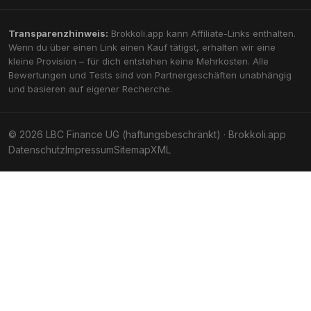
Transparenzhinweis:
Brokkoli.app kann Affiliate-Links enthalten.
Wenn du über einen Link einen Kauf tätigst, erhalten wir eine
kleine Provision – für dich entstehen keine Mehrkosten. Alle
Bewertungen und Tests sind von Partnergeschäften unabhängig
und basieren auf eigener Recherche.
© 2026 LBC Finance UG (haftungsbeschränkt) · Brokkoli.app
Datenschutz
Impressum
Sitemap
XML