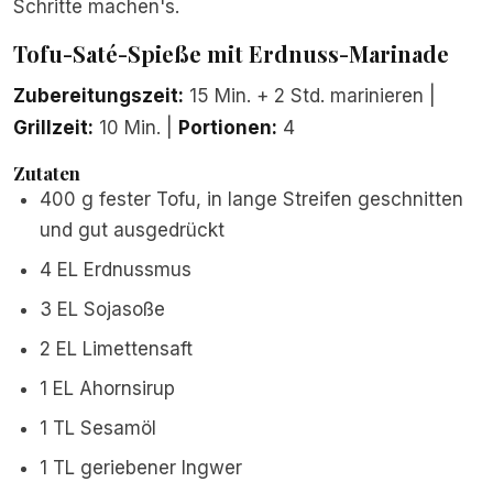
Schritte machen's.
Tofu-Saté-Spieße mit Erdnuss-Marinade
Zubereitungszeit:
15 Min. + 2 Std. marinieren |
Grillzeit:
10 Min. |
Portionen:
4
Zutaten
400 g fester Tofu, in lange Streifen geschnitten
und gut ausgedrückt
4 EL Erdnussmus
3 EL Sojasoße
2 EL Limettensaft
1 EL Ahornsirup
1 TL Sesamöl
1 TL geriebener Ingwer