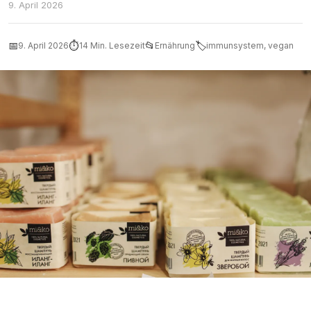
9. April 2026
📅
⏱
📂
🏷
9. April 2026
14 Min. Lesezeit
Ernährung
immunsystem, vegan
Bunte Schüssel mit immunstärkenden veganen Lebensmitteln —
Orangen, Kiwis, Brokkoli, Knoblauch und Ingwer auf