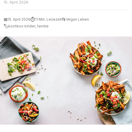
15. April 2026
📅
⏱
📂
15. April 2026
11 Min. Lesezeit
Vegan Leben
🏷
kochbox kinder, familie
Kinder kochen gemeinsam vegane Gerichte in der Küche