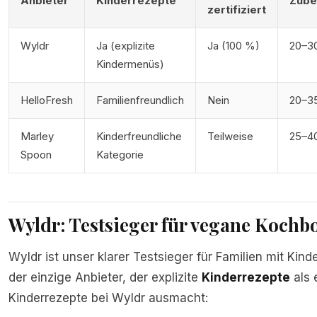
Anbieter
Kinderrezepte
Zube
zertifiziert
Wyldr
Ja (explizite
Ja (100 %)
20–30
Kindermenüs)
HelloFresh
Familienfreundlich
Nein
20–35
Marley
Kinderfreundliche
Teilweise
25–40
Spoon
Kategorie
Wyldr: Testsieger für vegane Kochb
Wyldr ist unser klarer Testsieger für Familien mit Kin
der einzige Anbieter, der explizite
Kinderrezepte
als 
Kinderrezepte bei Wyldr ausmacht: