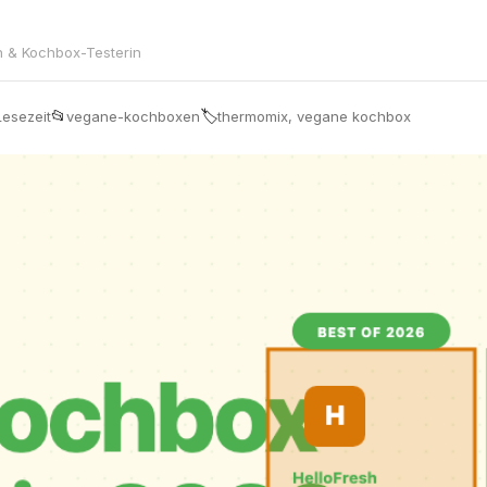
in & Kochbox-Testerin
📂
🏷
Lesezeit
vegane-kochboxen
thermomix, vegane kochbox