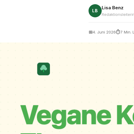
Lisa Benz
LB
Redaktionsleiter
📅
⏱
4. Juni 2026
7 Min. 