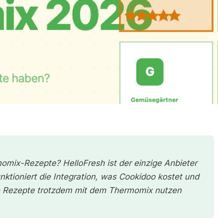
mix-Rezepte? HelloFresh ist der einzige Anbieter
unktioniert die Integration, was Cookidoo kostet und
le Rezepte trotzdem mit dem Thermomix nutzen
Vegane Kochbox Thermomix Anbieter Vergleich 2026