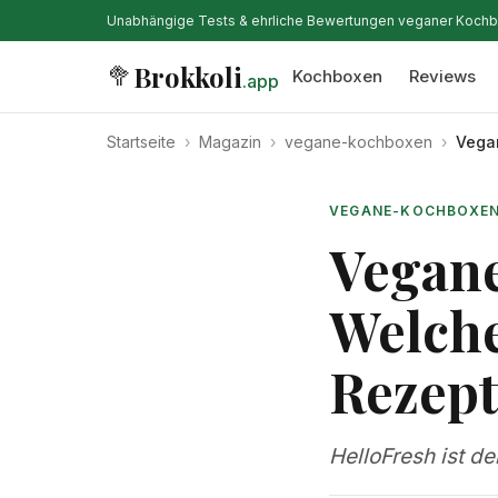
Unabhängige Tests & ehrliche Bewertungen veganer Koch
Brokkoli
🥦
Kochboxen
Reviews
.app
Startseite
›
Magazin
›
vegane-kochboxen
›
Vega
VEGANE-KOCHBOXE
Vegan
Welch
Rezept
HelloFresh ist de