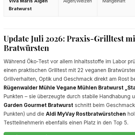
Viva Maris Algen
Algen/Weizen
Mangelhaft
Bratwurst
Update Juli 2026: Praxis-Grilltest m
Bratwürsten
Während Öko-Test vor allem Inhaltsstoffe im Labor prüf
einen praktischen Grilltest mit 22 veganen Bratwürst
Grillverhalten, Optik und Geschmack direkt am Rost be
Rügenwalder Mühle Vegane Mühlen Bratwurst „Sta
Punkten – sie überzeugte durch stabile Handhabung un
Garden Gourmet Bratwurst
schnitt beim Geschmack 
Punkten) und die
Aldi MyVay Rostbratwürstchen
hol
Testteilnehmerin ebenfalls einen Platz in den Top 5.