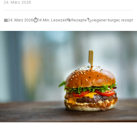
24. März 2026
📅
⏱
📂
🏷
24. März 2026
14 Min. Lesezeit
Rezepte
veganer burger, rezept
Veganer Black-Bean-Burger mit selbstgemachtem Patty, frischen
Tomaten und Burgersauce auf einem Holzbrett