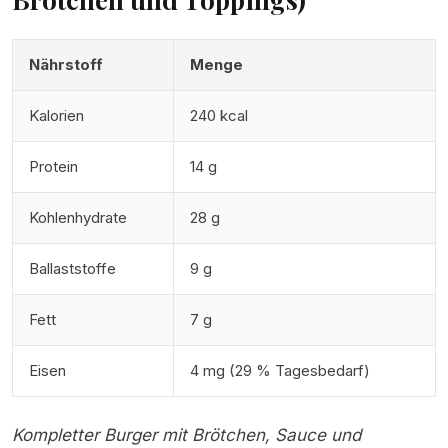
Nährstoff
Menge
Kalorien
240 kcal
Protein
14 g
Kohlenhydrate
28 g
Ballaststoffe
9 g
Fett
7 g
Eisen
4 mg (29 % Tagesbedarf)
Kompletter Burger mit Brötchen, Sauce und