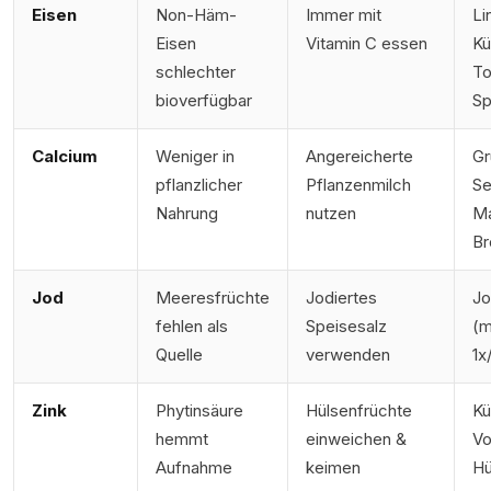
Eisen
Non-Häm-
Immer mit
Li
Eisen
Vitamin C essen
Kü
schlechter
To
bioverfügbar
Sp
Calcium
Weniger in
Angereicherte
Gr
pflanzlicher
Pflanzenmilch
Se
Nahrung
nutzen
Ma
Br
Jod
Meeresfrüchte
Jodiertes
Jo
fehlen als
Speisesalz
(m
Quelle
verwenden
1x
Zink
Phytinsäure
Hülsenfrüchte
Kü
hemmt
einweichen &
Vo
Aufnahme
keimen
Hü