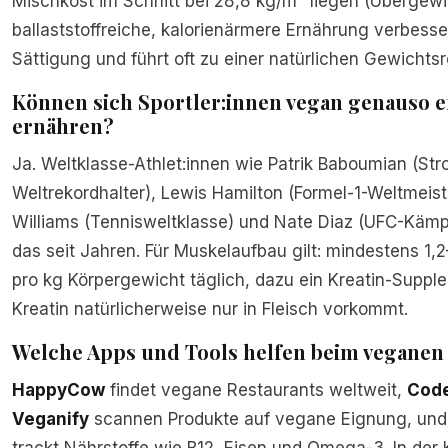
Mischkost im Schnitt bei 28,8 kg/m² liegen (Übergewi
ballaststoffreiche, kalorienärmere Ernährung verbesse
Sättigung und führt oft zu einer natürlichen Gewichtsr
Können sich Sportler:innen vegan genauso ef
ernähren?
Ja. Weltklasse-Athlet:innen wie Patrik Baboumian (St
Weltrekordhalter), Lewis Hamilton (Formel-1-Weltmeist
Williams (Tennisweltklasse) und Nate Diaz (UFC-Käm
das seit Jahren. Für Muskelaufbau gilt: mindestens 1,2
pro kg Körpergewicht täglich, dazu ein Kreatin-Suppl
Kreatin natürlicherweise nur in Fleisch vorkommt.
Welche Apps und Tools helfen beim veganen 
HappyCow
findet vegane Restaurants weltweit,
Cod
Veganify
scannen Produkte auf vegane Eignung, un