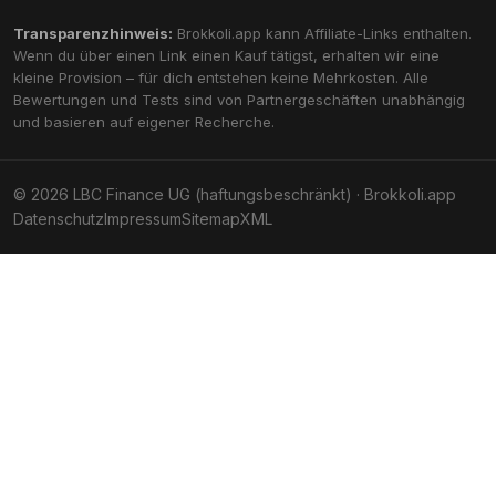
Transparenzhinweis:
Brokkoli.app kann Affiliate-Links enthalten.
Wenn du über einen Link einen Kauf tätigst, erhalten wir eine
kleine Provision – für dich entstehen keine Mehrkosten. Alle
Bewertungen und Tests sind von Partnergeschäften unabhängig
und basieren auf eigener Recherche.
© 2026 LBC Finance UG (haftungsbeschränkt) · Brokkoli.app
Datenschutz
Impressum
Sitemap
XML