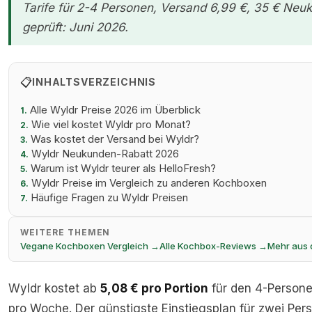
Tarife für 2-4 Personen, Versand 6,99 €, 35 € Neu
geprüft: Juni 2026.
📋
INHALTSVERZEICHNIS
Alle Wyldr Preise 2026 im Überblick
1.
Wie viel kostet Wyldr pro Monat?
2.
Was kostet der Versand bei Wyldr?
3.
Wyldr Neukunden-Rabatt 2026
4.
Warum ist Wyldr teurer als HelloFresh?
5.
Wyldr Preise im Vergleich zu anderen Kochboxen
6.
Häufige Fragen zu Wyldr Preisen
7.
WEITERE THEMEN
Vegane Kochboxen Vergleich →
Alle Kochbox-Reviews →
Mehr aus
Wyldr kostet ab
5,08 € pro Portion
für den 4-Persone
pro Woche. Der günstigste Einstiegsplan für zwei Pers