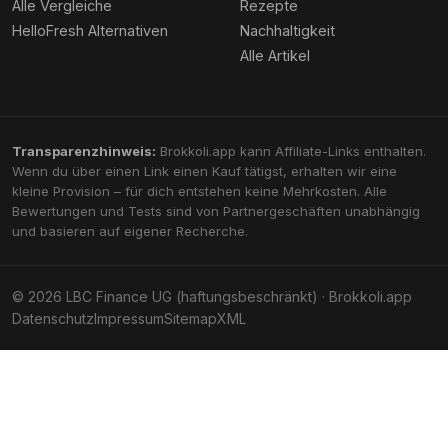
Alle Vergleiche
Rezepte
HelloFresh Alternativen
Nachhaltigkeit
Alle Artikel
Transparenzhinweis:
Brokkoli.app kann Affiliate-Links enthalten.
Wenn du über einen Link einen Kauf tätigst, erhalten wir eine
kleine Provision – für dich entstehen keine Mehrkosten. Alle
Bewertungen und Tests sind von Partnergeschäften unabhängig
und basieren auf eigener Recherche.
© 2026 LBC Finance UG (haftungsbeschränkt) · Brokkoli.app
Datenschutz
Impressum
Sitemap
XML