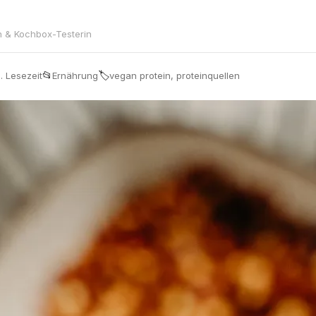
in & Kochbox-Testerin
📂
🏷
. Lesezeit
Ernährung
vegan protein, proteinquellen