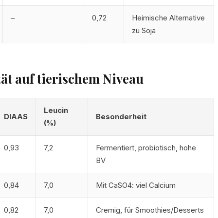
–
0,72
Heimische Alternative
zu Soja
ät auf tierischem Niveau
Leucin
DIAAS
Besonderheit
(%)
0,93
7,2
Fermentiert, probiotisch, hohe
BV
0,84
7,0
Mit CaSO4: viel Calcium
0,82
7,0
Cremig, für Smoothies/Desserts