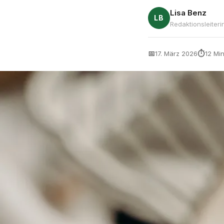
Lisa Benz
LB
Redaktionsleiter
📅
⏱
17. März 2026
12 Min