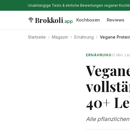
Unabhängige Tests & ehrliche Bewertungen veganer Koch
Brokkoli
🥦
Kochboxen
Reviews
.app
Startseite
›
Magazin
›
Ernährung
›
Vegane Protein
12 Min. Le
ERNÄHRUNG
Vegane
vollst
40+ Le
Alle pflanzlichen