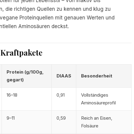
tein für jeden Lebensstil – von inaktiv bis
in, die richtigen Quellen zu kennen und klug zu
0 vegane Proteinquellen mit genauen Werten und
entiellen Aminosäuren deckst.
-Kraftpakete
Protein (g/100g,
DIAAS
Besonderheit
gegart)
16–18
0,91
Vollständiges
Aminosäureprofil
9–11
0,59
Reich an Eisen,
Folsäure