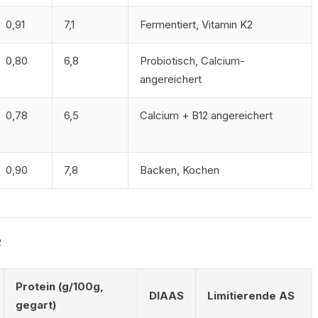
0,91
7,1
Fermentiert, Vitamin K2
0,80
6,8
Probiotisch, Calcium-
angereichert
0,78
6,5
Calcium + B12 angereichert
0,90
7,8
Backen, Kochen
e
Protein (g/100g,
DIAAS
Limitierende AS
gegart)