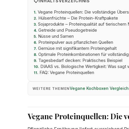
📋
INHALTSVERZEICHNIS
Vegane Proteinquellen: Die vollständige Übers
1.
Hülsenfrüchte – Die Protein-Kraftpakete
2.
Sojaprodukte – Proteinqualität auf tierischem
3.
Getreide und Pseudogetreide
4.
Nüsse und Samen
5.
Proteinpulver aus pflanzlichen Quellen
6.
Gemüse mit signifikantem Proteingehalt
7.
Optimale Proteinkombinationen für vollständi
8.
Tagesbedarf decken: Praktisches Beispiel
9.
DIAAS vs. Biologische Wertigkeit: Was sagt 
10.
FAQ: Vegane Proteinquellen
11.
Vegane Kochboxen Vergleic
WEITERE THEMEN
Vegane Proteinquellen: Die v