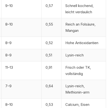
9–10
0,57
Schnell kochend,
leicht verdaulich
8–10
0,55
Reich an Folsäure,
Mangan
8–9
0,52
Hohe Antioxidantien
8–9
0,51
Lysin-reich
11–13
0,91
Frisch oder TK,
vollständig
7–9
0,64
Lysin-reich,
Methionin-arm
e Proteinquellen – Linsen, Kichererbsen, Nüsse und Tofu auf einem Hol
8–10
0,53
Calcium, Eisen